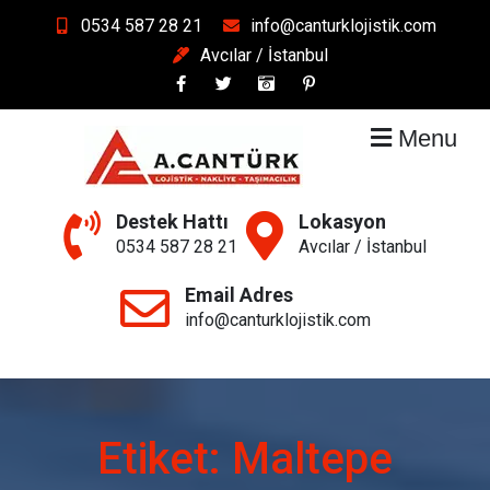
Skip
0534 587 28 21
info@canturklojistik.com
to
Avcılar / İstanbul
content
Menu
A.Cantürk Lojistik &
Güven Taşır
Destek Hattı
Lokasyon
Nakliyat
0534 587 28 21
Avcılar / İstanbul
Email Adres
info@canturklojistik.com
Etiket:
Maltepe