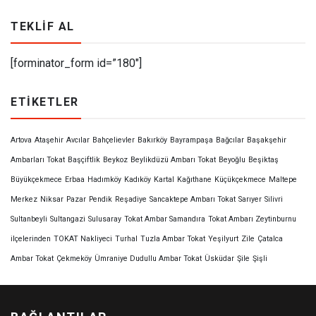
TEKLIF AL
[forminator_form id=”180″]
ETIKETLER
Artova
Ataşehir
Avcılar
Bahçelievler
Bakırköy
Bayrampaşa
Bağcılar
Başakşehir
Ambarları Tokat
Başçiftlik
Beykoz
Beylikdüzü Ambarı Tokat
Beyoğlu
Beşiktaş
Büyükçekmece
Erbaa
Hadımköy
Kadıköy
Kartal
Kağıthane
Küçükçekmece
Maltepe
Merkez
Niksar
Pazar
Pendik
Reşadiye
Sancaktepe Ambarı Tokat
Sarıyer
Silivri
Sultanbeyli
Sultangazi
Sulusaray
Tokat Ambar Samandıra
Tokat Ambarı Zeytinburnu
ilçelerinden
TOKAT Nakliyeci
Turhal
Tuzla Ambar Tokat
Yeşilyurt
Zile
Çatalca
Ambar Tokat
Çekmeköy
Ümraniye Dudullu Ambar Tokat
Üsküdar
Şile
Şişli