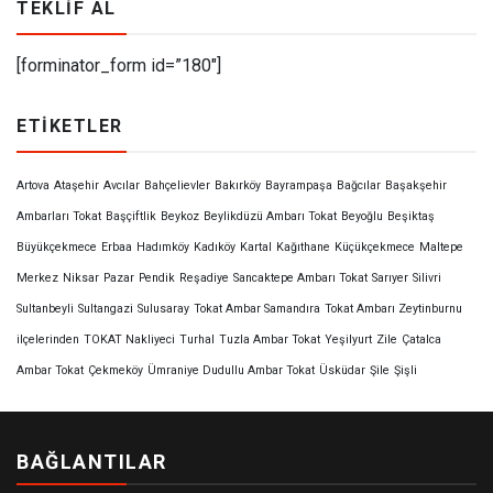
TEKLIF AL
[forminator_form id=”180″]
ETIKETLER
Artova
Ataşehir
Avcılar
Bahçelievler
Bakırköy
Bayrampaşa
Bağcılar
Başakşehir
Ambarları Tokat
Başçiftlik
Beykoz
Beylikdüzü Ambarı Tokat
Beyoğlu
Beşiktaş
Büyükçekmece
Erbaa
Hadımköy
Kadıköy
Kartal
Kağıthane
Küçükçekmece
Maltepe
Merkez
Niksar
Pazar
Pendik
Reşadiye
Sancaktepe Ambarı Tokat
Sarıyer
Silivri
Sultanbeyli
Sultangazi
Sulusaray
Tokat Ambar Samandıra
Tokat Ambarı Zeytinburnu
ilçelerinden
TOKAT Nakliyeci
Turhal
Tuzla Ambar Tokat
Yeşilyurt
Zile
Çatalca
Ambar Tokat
Çekmeköy
Ümraniye Dudullu Ambar Tokat
Üsküdar
Şile
Şişli
BAĞLANTILAR