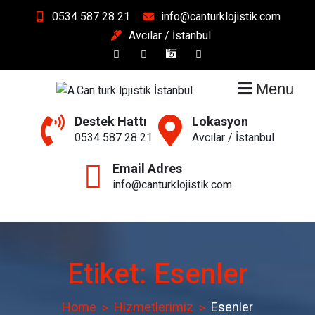
Skip
0534 587 28 21
info@canturklojistik.com
to
Avcılar / İstanbul
content
Menu
A.Cantürk Lojistik &
Güven Taşır
Destek Hattı
Lokasyon
Nakliyat
0534 587 28 21
Avcılar / İstanbul
Email Adres
info@canturklojistik.com
Etiket:
Esenler
Home
Hizmetlerimiz
Esenler